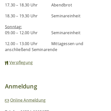
17.30 – 18.30 Uhr Abendbrot
18.30 – 19.30 Uhr Seminareinheit
Sonntag:
09.00 – 12.00 Uhr Seminareinheit
12.00 – 13.00 Uhr Mittagessen und
anschließend Seminarende
Mahlzeiten und Getränke für Seminarteilnehmer
Verpflegung
Bei jedem Seminar bereite ich den Teilnehmer:innen
ein mit Liebe gekochtes leichtes vegetarisches oder
veganes Essen zu. Dies besteht aus einer Vorspeise,
Anmeldung
einer Hauptspeise und einer Nachspeise. Ich koche
abwechslungsreich, dabei auch ayurvedisch,
Anmeldebogen
Online Anmeldung
asiatisch oder mediterran. Lassen Sie sich
überraschen. Überwiegend verwende ich regionale,
Hiermit melde ich mich für folgendes Seminar im